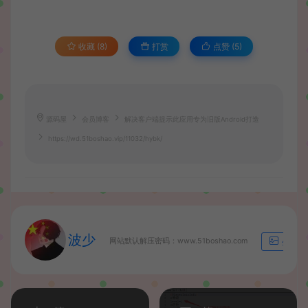
收藏 (8)
打赏
点赞 (
5
)
源码屋
会员博客
解决客户端提示此应用专为旧版Android打造
https://wd.51boshao.vip/11032/hybk/
波少
网站默认解压密码：www.51boshao.com
生成海