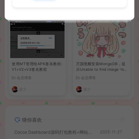
波少
波少
使用MT管理给APK签名教程-
万国觉醒安装MongoDB，提
V1+V2+V3签名教程
示Unable to find image ‘mo
ngo:3.6’、docker拉取镜像失
会员博客
会员博客
败解决办法
波少
波少
猜你喜欢
Cocos Dashboard源码打包教程+网站添加游戏教程
2025-11-27