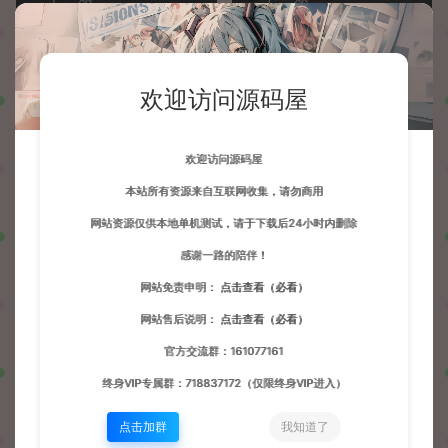
上一篇：
下一篇：
宝塔Linux面板最新7.7专业版破解方式
横版闯关手游【阿拉德】初始人物 级别 背包 货币 修改地址
欢迎访问源码屋
常见问题
欢迎访问源码屋
本站所有资源来自互联网收集，请勿商用
相关文章
网站资源仅供本地单机测试，请于下载后24小时内删除
感谢一路的陪伴！
网站免责申明：
点击查看（必看）
网站售后说明：
点击查看（必看）
官方交流群：161077161
终身VIP专属群：718837172（仅限终身VIP进入）
Cocos Dashboard源码打包
MT3换皮MH提示地图未开放
教程+网站添加游戏教程
解决办法
点击加群
我知道了
会员博客
会员博客