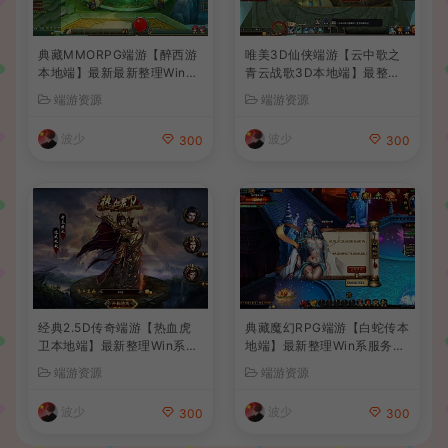
典藏MMORPG端游【醉西游
唯美3D仙侠端游【云中歌之
本地端】最新最新整理Win系
青云战歌3D本地端】最整理
服务端+PC客户端+GM后台
Win系服务端+PC客户端+G
端游资源
端游资源
+详细搭建教程
M工具+详细搭建教程
波少
波少
300
300
经典2.5D传奇端游【热血虎
典藏魔幻RPG端游【白蛇传本
卫本地端】最新整理Win系服
地端】最新整理Win系服务端
务端+PC客户端+详细搭建教
+PC客户端+GM工具+详细搭
端游资源
端游资源
程
建教程
波少
波少
300
300