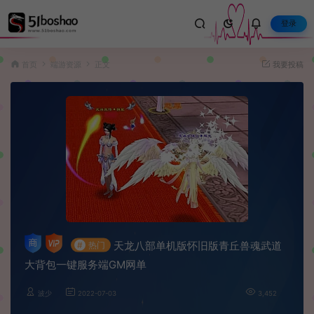
登录
首页
端游资源
正文
我要投稿
天龙八部单机版怀旧版青丘兽魂武道
#
热门
大背包一键服务端GM网单
波少
2022-07-03
3,452