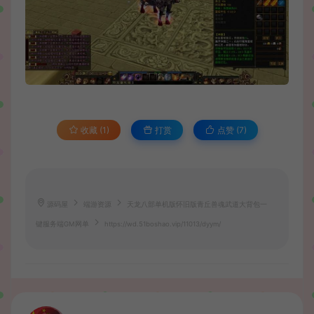
收藏 (1)
打赏
点赞 (
7
)
源码屋
端游资源
天龙八部单机版怀旧版青丘兽魂武道大背包一
键服务端GM网单
https://wd.51boshao.vip/11013/dyym/