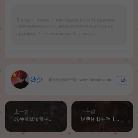
源码屋
手游资源
唯美3D仙侠手游【仙剑问情】最新整理单机
一键即玩镜像服务端+Linux手工服务端+安卓苹果双端+新版GM授权后台
+详细搭建教程
https://wd.51boshao.vip/10554/syym/
波少
网站默认解压密码：www.51boshao.com
生成海
上一篇：
下一篇：
战神引擎传奇手游安装会PK+打怪+站街假人系统和配置教程+视频教程
经典怀旧手游【热血江湖9职业】最新整理Linux手工服务端+安卓苹果双端+GM后台+详细搭建教程