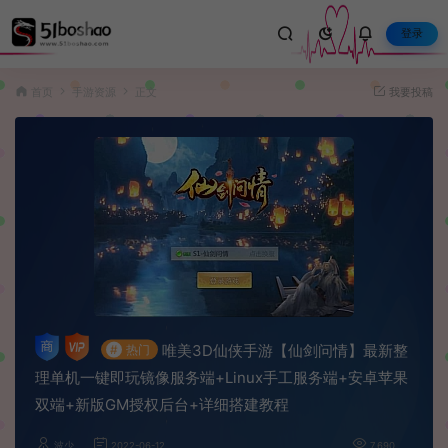
登录
首页
手游资源
正文
我要投稿
唯美3D仙侠手游【仙剑问情】最新整
#
热门
理单机一键即玩镜像服务端+Linux手工服务端+安卓苹果
双端+新版GM授权后台+详细搭建教程
波少
2022-06-12
7,690