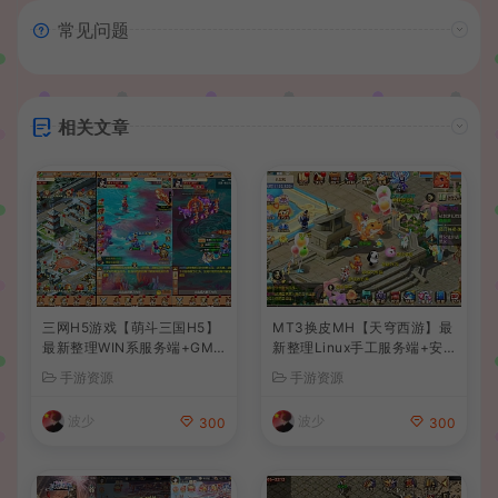
常见问题
相关文章
三网H5游戏【萌斗三国H5】
MT3换皮MH【天穹西游】最
最新整理WIN系服务端+GM
新整理Linux手工服务端+安
后台+详细搭建教程
卓苹果双端+GM后台+详细搭
手游资源
手游资源
建教程+全套源码+视频教程
波少
波少
300
300