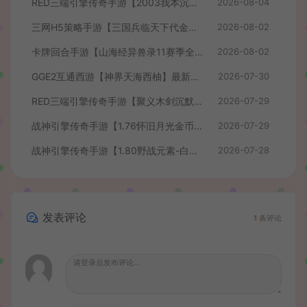
RED三端引擎传奇手游【2003我本沉默】最新整理Win系服务端+安卓苹果PC三端+详细搭建教程
2026-08-04
三网H5策略手游【三国兵临天下代金券内购七合修复版】最新整理单机一键即玩镜像端+Linux手工服务端+管理后台+GM授权后台+简易安卓客户端+详细搭建教程+视频教程
2026-08-02
卡牌回合手游【山海经异兽录11赛季全人物代金券内购版】最新整理WIN系服务端+授权GM后台+管理后台+热更修改工具+安卓+详细搭建教程
2026-08-02
GGE2互通西游【神界天海西柚】最新整理Win系服务端+安卓苹果PC三端+内置GM工具+全套源码+详细搭建教程+视频教程
2026-07-30
RED三端引擎传奇手游【聚义木剑沉默高仿嘟嘟沉默】最新整理Win系服务端+安卓苹果PC三端+详细搭建教程
2026-07-29
战神引擎传奇手游【1.76怀旧月光金币版】最新整理Win系复古服务端+安卓苹果双端+GM授权物品后台+详细搭建教程
2026-07-29
战神引擎传奇手游【1.80野战元素-白猪7.2免授权】最新整理Win系特色服务端+安卓+GM授权物品后台+详细搭建教程
2026-07-28
发表评论
1
条评论