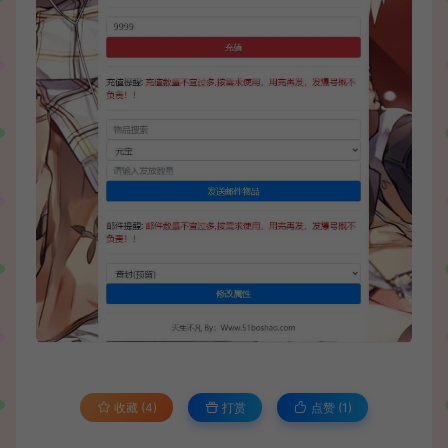
收藏 (4)
打赏
点赞 (
1
)